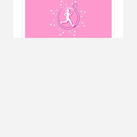
R$85,00 (caminhada)
R$80,00 (pessoas menores de 16 anos acompanhada de
mãe, PCD e maiores de 60anos)
KIT LUXO:
R$150,00 (corrida)
12 DESAFIO OUTUBRO ROSA
R$140,00 (caminhada)
R$135,00 (PCD e maiores de 60anos)
10/18/2026
Ibiúna, SP
CORRIDA DE RUA
3º LOTE - Até 30/09
KIT BÁSICO:
SIGN UP
R$100,00 (corrida)
R$90,00 (caminhada)
R$85,00 (pessoas menores de 16 anos acompanhada de
mãe, PCD e maiores de 60anos)
ORGANIZADO POR: Mariana De Almeida Soleira Xavier