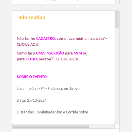
Information
KIT BÁSICO - Corrida 10km
100.00
+ Taxa de Serviço (Quando houver)
Não tenho
CADASTRO
, como faço minha inscrição? -
CLIQUE AQUI
Como faço
UMA INSCRIÇÃO
para
MIM
ou
para
OUTRA
p
essoa? - CLIQUE AQUI
SOBRE O EVENTO:
Local: Ibiúna - SP - Endereço em breve
Data: 27/10/2024
Distâncias: Caminhada 5km e Corrida 10km
INSCRIÇÕES: