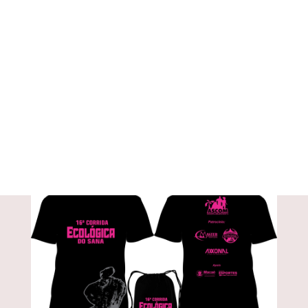
- CLIQUE AQUI
SOBRE O EVENTO:
Data:
27 de Outubro de 2024
Local:
Sana Camping - Macaé, RJ
Distâncias:
Caminhada 3 KM, Corrida 7 KM e 15 KM e Kids 50m,
100m, 200m e 400m
CONFIRA O KIT DO EVENTO: