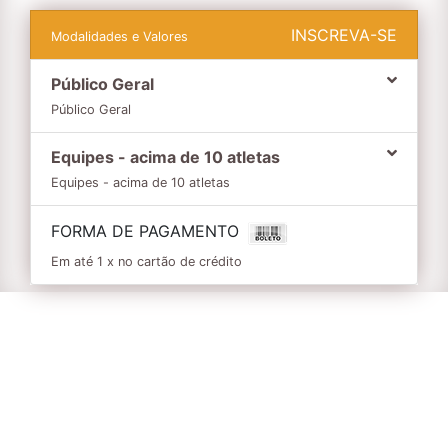
INSCREVA-SE
Modalidades e Valores
Público Geral
Público Geral
Equipes - acima de 10 atletas
Equipes - acima de 10 atletas
FORMA DE PAGAMENTO
Em até 1 x no cartão de crédito
Informações
Não tenho
CADASTRO
, como faço minha inscrição? - CLIQUE
AQUI
Como faço
UMA INSCRIÇÃO
para
MIM
ou para
OUTRA
pessoa?