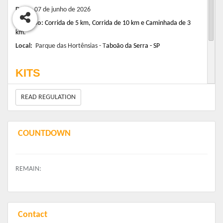
Data:
07 de
junho
de 2026
Percurso:
Corrida de 5 km, Corrida de 10 km e Caminhada de 3
km.
Local:
Parque das Hortênsias -
T
aboão
da Serra - SP
KITS
READ REGULATION
> KIT PARTICIPAÇÃO- Composto de CHIP / NÚMERO DE
PEITO
> KIT COMPLETO- Composto de CHIP / NÚMERO DE PEITO/
CAMISETA
COUNTDOWN
REMAIN:
Contact