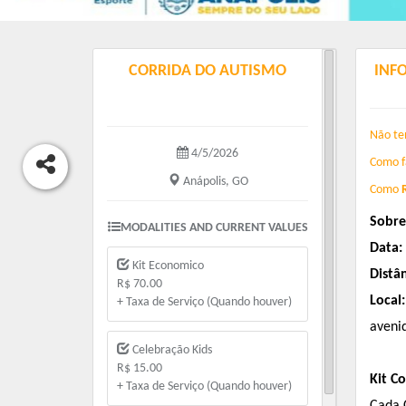
CORRIDA DO AUTISMO
INF
Não te
4/5/2026
Como f
Anápolis, GO
Como
Sobre
MODALITIES AND CURRENT VALUES
Data:
Kit Economico
Distâ
R$ 70.00
Local:
+ Taxa de Serviço (Quando houver)
aveni
Celebração Kids
R$ 15.00
Kit C
+ Taxa de Serviço (Quando houver)