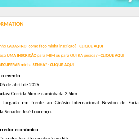
ORMATION
nho
CADASTRO
, como faço minha inscrição? -
CLIQUE AQUI
aço
UMA INSCRIÇÃO
para
M
IM
ou para
OUTRA
pessoa? -
CLIQUE AQUI
RECUPERAR
minha
SENHA
? -
CLIQUE AQUI
 o evento
05 de abril de 2026
ncia
s
:
Corrida 5km e caminhada 2,5km
Largada em frente ao Ginásio Internacional Newton de Fari
da Senador José Lourenço
.
orredor econômico