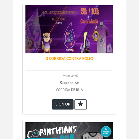
própria camiseta.
Não haverá utilização de chip
na caminhada.
3 CORRIDA CONTRA POLIO
9/13/2026
Suzano, SP
CORRIDA DE RUA
SIGN UP