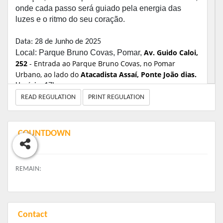
onde cada passo será guiado pela energia das
luzes e o ritmo do seu coração.
Data: 28 de Junho de 2025
Av. Guido Caloi,
Local: Parque Bruno Covas, Pomar,
252
- Entrada ao Parque Bruno Covas, no Pomar
Urbano, ao lado do
Atacadista Assaí, Ponte João dias.
Horário: 17h
READ REGULATION
PRINT REGULATION
PROGRAMAÇÃO
COUNTDOWN
16:00 hs Abertura da arena
REMAIN:
16:20 hs Aquecimento corrida
16:30 hs Retirada de Kit até às 17:00h
17:00 hs Largada da corrida 5km
18:00 hs Premiação
Contact
18:30 hs Encerramento do evento