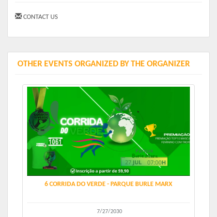
Kit Geral:
CONTACT US
Garanta o seu kit geral por apenas R$59,99 (valor
promocional). Nele, você receberá uma medalha
exclusiva do evento e diversos brindes especiais.
Aproveite essa oportunidade única!
OTHER EVENTS ORGANIZED BY THE ORGANIZER
Corra, pule, divirta-se e sinta a energia contagiante
desse evento imperdível. Venha fazer parte dessa
grande celebração do esporte e da superação!
* A organização se reserva no direito de alterar o
horário da largada por motivos de quantidade de
atletas, falta de energia, ou comunicação dos staff’s.
1.2 A Corrida e caminhada será nas distâncias de 5
quilômetros metros a ser percorrido por pessoas de
6 CORRIDA DO VERDE - PARQUE BURLE MARX
ambos os sexos, devidamente inscritas e doravante
denominados atletas.
1.3 O evento terá a largada as 17:00 horas no dia
7/27/2030