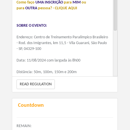
Como faço
UMA INSCRIÇÃO
para
MIM
ou
para
OUTRA
pessoa? - CLIQUE AQUI
SOBRE O EVENTO:
Endereço: Centro de Treinamento Paralímpico Brasileiro
- Rod. dos Imigrantes, km 11,5 - Vila Guarani, São Paulo
- SP, 04329-100
Data: 11/08/2024 com largada às 8h00
Distância: 50m, 100m, 150m e 200m
READ REGULATION
SOBRE O KIT:
Data: 11/08/2024
Countdown
Local: Local do evento
Horário: À partir das 7h00
REMAIN: