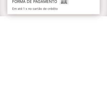
FORMA DE PAGAMENTO
Em até 1 x no cartão de crédito
Informações
Um Super Contato com a Natureza Selvagem.
05K | 10k | 21k Em mais uma edição de
Primavera e com o já tradicional percurso
totalmente sinalizado e inteiramente dentro
do Parque Estadual do Itinguçu, uma
Unidade de Conservação parte do Mosaico de
Juréia Itatins que é por sua vez um dos
maiores remanescentes de Floresta Atlântica
em seu estado mais bruto e considerado
Patrimônio Natural da Humanidade pela
UNESCO. A prova contará com um número