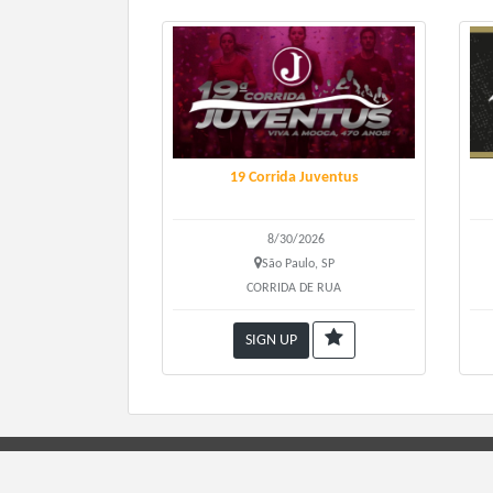
+ Taxa de Serviço (Quando
houver)
Triathlon Standard - Kit
Participação
R$ 320.00
+ Taxa de Serviço (Quando
19 Corrida Juventus
houver)
Não 
Como
8/30/2026
Triathlon Standard - Kit
São Paulo, SP
Com
Básico
CORRIDA DE RUA
R$ 350.00
+ Taxa de Serviço (Quando
Local
SIGN UP
houver)
Av To
Data
10/08
14/12
ORGANIZADO POR: CSPORTS LTDA
Horár