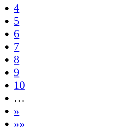
4
5
6
7
8
9
10
…
»
»»