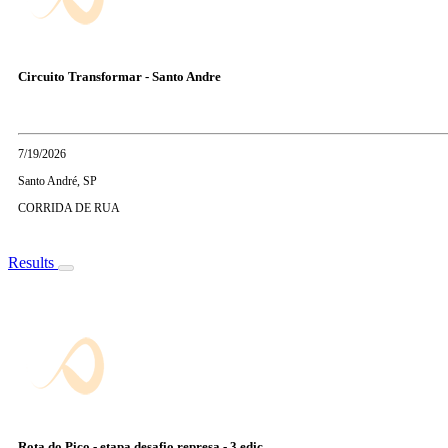
Circuito Transformar - Santo Andre
7/19/2026
Santo André, SP
CORRIDA DE RUA
Results
Rota do Pico - etapa desafio represa - 3 edic...