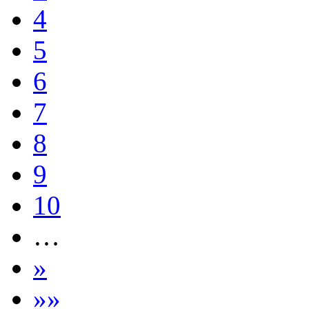
4
5
6
7
8
9
10
…
»
»»