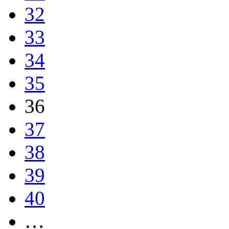
32
33
34
35
36
37
38
39
40
…