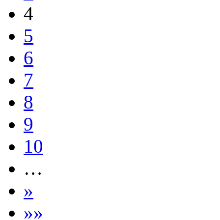
4
5
6
7
8
9
10
…
»
»»