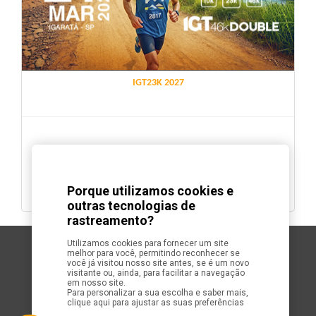
IGT23K 2027
Porque utilizamos cookies e
INSCREVA-SE
outras tecnologias de
rastreamento?
Utilizamos cookies para fornecer um site
Mapa do Site
melhor para você, permitindo reconhecer se
você já visitou nosso site antes, se é um novo
Calendário
visitante ou, ainda, para facilitar a navegação
Resultados
em nosso site.
Organizador
Para personalizar a sua escolha e saber mais,
clique aqui para ajustar as suas preferências
Ajuda